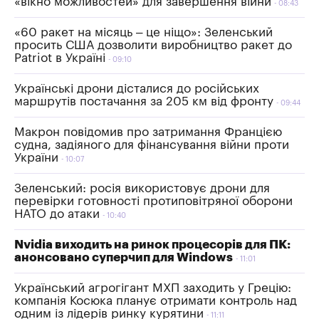
«вікно можливостей» для завершення війни
08:43
«60 ракет на місяць – це ніщо»: Зеленський
просить США дозволити виробництво ракет до
Patriot в Україні
09:10
Українські дрони дісталися до російських
маршрутів постачання за 205 км від фронту
09:44
Макрон повідомив про затримання Францією
судна, задіяного для фінансування війни проти
України
10:07
Зеленський: росія використовує дрони для
перевірки готовності протиповітряної оборони
НАТО до атаки
10:40
Nvidia виходить на ринок процесорів для ПК:
анонсовано суперчип для Windows
11:01
Український агрогігант МХП заходить у Грецію:
компанія Косюка планує отримати контроль над
одним із лідерів ринку курятини
11:11