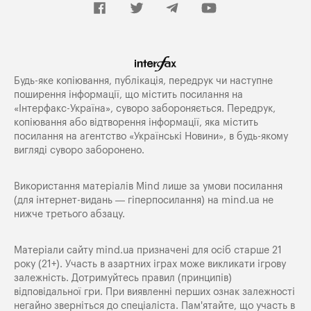
Будь-яке копiювання, публiкацiя, передрук чи наступне
поширення iнформацiї, що мiстить посилання на
«Iнтерфакс-Україна», суворо забороняється. Передрук,
копіювання або відтворення інформації, яка містить
посилання на агентство «Українські Новини», в будь-якому
вигляді суворо заборонено.
Використання матеріалів Mind лише за умови посилання
(для інтернет-видань — гіперпосилання) на
mind.ua
не
нижче третього абзацу.
Матеріали сайту mind.ua призначені для осіб старше 21
року (21+). Участь в азартних іграх може викликати ігрову
залежність. Дотримуйтесь правил (принципів)
відповідальної гри. При виявленні перших ознак залежності
негайно зверніться до спеціаліста. Пам'ятайте, що участь в