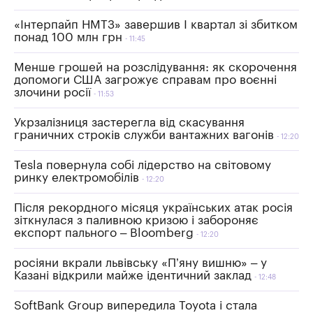
«Інтерпайп НМТЗ» завершив I квартал зі збитком
понад 100 млн грн
11:45
Менше грошей на розслідування: як скорочення
допомоги США загрожує справам про воєнні
злочини росії
11:53
Укрзалізниця застерегла від скасування
граничних строків служби вантажних вагонів
12:20
Tesla повернула собі лідерство на світовому
ринку електромобілів
12:20
Після рекордного місяця українських атак росія
зіткнулася з паливною кризою і забороняє
експорт пального – Bloomberg
12:20
росіяни вкрали львівську «П’яну вишню» – у
Казані відкрили майже ідентичний заклад
12:48
SoftBank Group випередила Toyota і стала