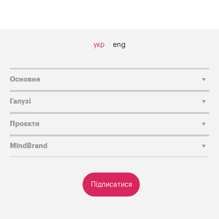
укр
eng
Основне
Галузі
Проєкти
MindBrand
Підписатися