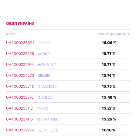
ОВДП УКРАЇНИ
випуск
реальна дохідність, %
UA4000236624
16.06 %
БАХМУТ
UA4000235865
15.77 %
АЛУШТА
UA4000233704
15.77 %
НОВИЙ СВІТ
UA4000234223
15.74 %
ЛІВАДІЯ
UA4000233340
15.73 %
СКАДОВСЬК
UA4000235378
15.48 %
ГЕНІЧЕСЬК
UA4000233712
15.27 %
ФОРОС
UA4000237416
15.26 %
ЛИСИЧАНСЬК
UA4000232904
10.16 %
ДЕБАЛЬЦЕВЕ