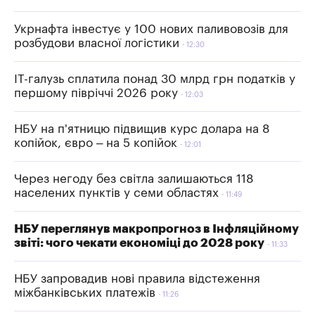
Укрнафта інвестує у 100 нових паливовозів для
розбудови власної логістики
12:30
IT-галузь сплатила понад 30 млрд грн податків у
першому півріччі 2026 року
12:03
НБУ на п'ятницю підвищив курс долара на 8
копійок, євро – на 5 копійок
12:01
Через негоду без світла залишаються 118
населених пунктів у семи областях
11:49
НБУ переглянув макропрогноз в Інфляційному
звіті: чого чекати економіці до 2028 року
11:33
НБУ запровадив нові правила відстеження
міжбанківських платежів
11:26