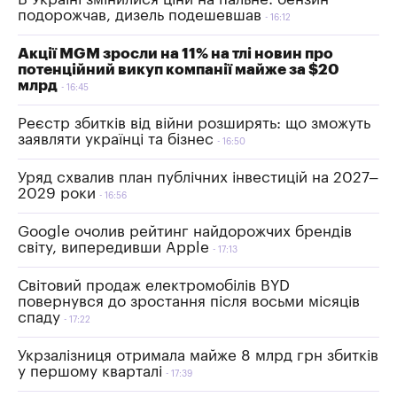
подорожчав, дизель подешевшав
16:12
Акції MGM зросли на 11% на тлі новин про
потенційний викуп компанії майже за $20
млрд
16:45
Реєстр збитків від війни розширять: що зможуть
заявляти українці та бізнес
16:50
Уряд схвалив план публічних інвестицій на 2027–
2029 роки
16:56
Google очолив рейтинг найдорожчих брендів
світу, випередивши Apple
17:13
Світовий продаж електромобілів BYD
повернувся до зростання після восьми місяців
спаду
17:22
Укрзалізниця отримала майже 8 млрд грн збитків
у першому кварталі
17:39