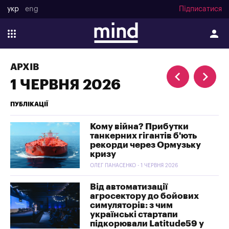
укр
eng
Підписатися
АРХІВ
1 ЧЕРВНЯ 2026
ПУБЛІКАЦІЇ
Кому війна? Прибутки
танкерних гігантів б'ють
рекорди через Ормузьку
кризу
ОЛЕГ ПАНАСЕНКО - 1 ЧЕРВНЯ 2026
Від автоматизації
агросектору до бойових
симуляторів: з чим
українські стартапи
підкорювали Latitude59 у