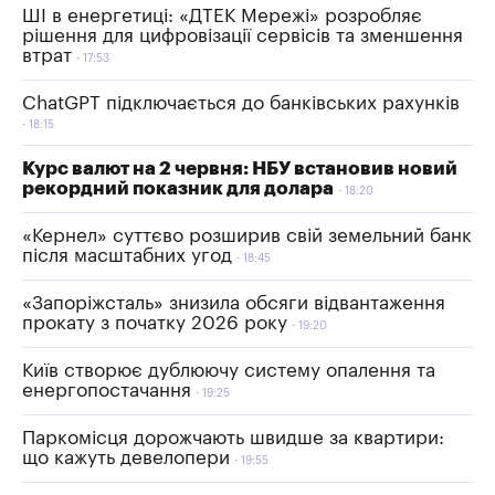
ШІ в енергетиці: «ДТЕК Мережі» розробляє
рішення для цифровізації сервісів та зменшення
втрат
17:53
ChatGPT підключається до банківських рахунків
18:15
Курс валют на 2 червня: НБУ встановив новий
рекордний показник для долара
18:20
«Кернел» суттєво розширив свій земельний банк
після масштабних угод
18:45
«Запоріжсталь» знизила обсяги відвантаження
прокату з початку 2026 року
19:20
Київ створює дублюючу систему опалення та
енергопостачання
19:25
Паркомісця дорожчають швидше за квартири:
що кажуть девелопери
19:55