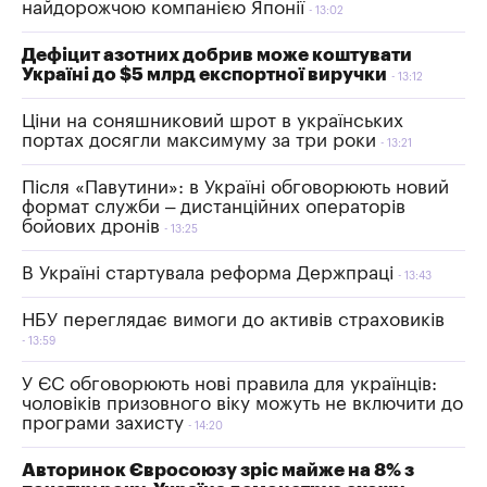
найдорожчою компанією Японії
13:02
Дефіцит азотних добрив може коштувати
Україні до $5 млрд експортної виручки
13:12
Ціни на соняшниковий шрот в українських
портах досягли максимуму за три роки
13:21
Після «Павутини»: в Україні обговорюють новий
формат служби – дистанційних операторів
бойових дронів
13:25
В Україні стартувала реформа Держпраці
13:43
НБУ переглядає вимоги до активів страховиків
13:59
У ЄС обговорюють нові правила для українців:
чоловіків призовного віку можуть не включити до
програми захисту
14:20
Авторинок Євросоюзу зріс майже на 8% з