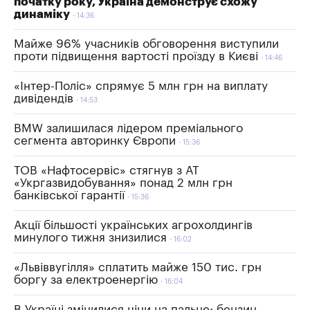
початку року, Україна демонструє схожу
динаміку
14:36
Майже 96% учасників обговорення виступили
проти підвищення вартості проїзду в Києві
14:46
«Інтер-Поліс» спрямує 5 млн грн на виплату
дивідендів
14:53
BMW залишилася лідером преміального
сегмента авторинку Європи
15:36
ТОВ «Нафтосервіс» стягнув з АТ
«Укргазвидобування» понад 2 млн грн
банківської гарантії
15:36
Акції більшості українських агрохолдингів
минулого тижня знизилися
16:02
«Львіввугілля» сплатить майже 150 тис. грн
боргу за електроенергію
16:04
В Україні змінилися ціни на пальне: бензин