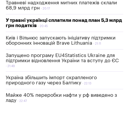
Травневі надходження митних платежів склали
68,9 млрд грн
20:17
У травні українці сплатили понад план 5,3 млрд
грн податків
20:45
Київ і Вільнюс запускають ініціативу підтримки
оборонних інновацій Brave Lithuania
21:11
Запущено програму EU4Statistics Ukraine для
підтримки відновлення України та вступу до ЄС
21:49
Україна збільшить імпорт скрапленого
природного газу через Балтику
22:13
Майже 40% переробки нафти у рф виведено з
ладу
22:47