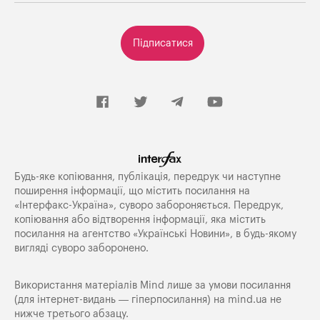
Підписатися
Будь-яке копiювання, публiкацiя, передрук чи наступне
поширення iнформацiї, що мiстить посилання на
«Iнтерфакс-Україна», суворо забороняється. Передрук,
копіювання або відтворення інформації, яка містить
посилання на агентство «Українські Новини», в будь-якому
вигляді суворо заборонено.
Використання матеріалів Mind лише за умови посилання
(для інтернет-видань — гіперпосилання) на
mind.ua
не
нижче третього абзацу.