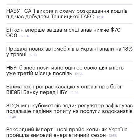
НАБУ і САП викрили схему розкрадання коштів
під час добудови Ташлицької ГАЕС
12:01
Біткоїн вперше за два місяці впав нижче $70
000
12:04
Продажі нових автомобілів в Україні впали на 18%
у травні
12:13
НБУ: бізнес позитивно оцінює свою діяльність
уже третій місяць поспіль
12:34
Бахматюк програв касацію у справі про борг
ВіЕйБі Банку перед НБУ
12:42
812,9 млн кубометрів води: регулятор зафіксував
подальше падіння попиту на послуги водоканалів
12:48
Рекордний імпорт і нові прайс-кепи: як Україна
пройшла зимовий енергетичний сезон
12:56