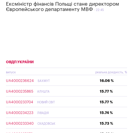
Ексміністр фінансів Польщі стане директором
Європейського департаменту МВФ
22:45
ОВДП УКРАЇНИ
випуск
реальна дохідність, %
UA4000236624
16.06 %
БАХМУТ
UA4000235865
15.77 %
АЛУШТА
UA4000233704
15.77 %
НОВИЙ СВІТ
UA4000234223
15.74 %
ЛІВАДІЯ
UA4000233340
15.73 %
СКАДОВСЬК