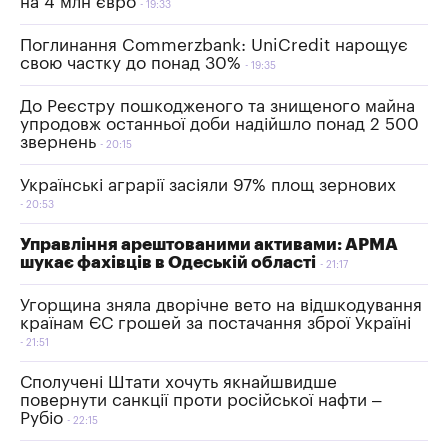
на 4 млн євро
19:33
Поглинання Commerzbank: UniCredit нарощує
свою частку до понад 30%
19:35
До Реєстру пошкодженого та знищеного майна
упродовж останньої доби надійшло понад 2 500
звернень
20:15
Українські аграрії засіяли 97% площ зернових
20:53
Управління арештованими активами: АРМА
шукає фахівців в Одеській області
21:17
Угорщина зняла дворічне вето на відшкодування
країнам ЄС грошей за постачання зброї Україні
21:51
Сполучені Штати хочуть якнайшвидше
повернути санкції проти російської нафти –
Рубіо
22:15