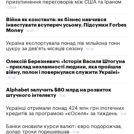
призупинення переговорів між США та Іраном
09:24
Війна як константа: як бізнес навчився
інвестувати всупереч усьому. Підсумки Forbes
Money
10:01
Україна експортувала понад пів мільйона тонн
цукру за дев’ять місяців сезону
10:26
Олексій Березневич: «Історія Василя Штогуна
– приклад незламності людини, яка пройшла
війну, полон і повернулася служити Україні»
10:30
Alphabet залучить $80 млрд на розвиток
штучного інтелекту
11:10
Українці отримали понад 424 млн грн іпотечних
кредитів за програмою «єОселя» за тиждень
11:41
Банки оновили курси валют: євро подорожчав,
долар трохи подешевшав
11:46