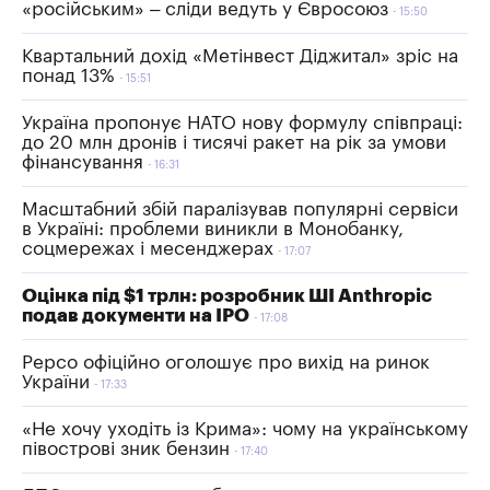
«російським» – сліди ведуть у Євросоюз
15:50
Квартальний дохід «Метінвест Діджитал» зріс на
понад 13%
15:51
Україна пропонує НАТО нову формулу співпраці:
до 20 млн дронів і тисячі ракет на рік за умови
фінансування
16:31
Масштабний збій паралізував популярні сервіси
в Україні: проблеми виникли в Монобанку,
соцмережах і месенджерах
17:07
Оцінка під $1 трлн: розробник ШІ Anthropic
подав документи на IPO
17:08
Pepco офіційно оголошує про вихід на ринок
України
17:33
«Не хочу уходіть із Крима»: чому на українському
півострові зник бензин
17:40