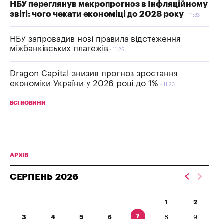
НБУ переглянув макропрогноз в Інфляційному
звіті: чого чекати економіці до 2028 року
11:33
НБУ запровадив нові правила відстеження
міжбанківських платежів
11:26
Dragon Capital знизив прогноз зростання
економіки України у 2026 році до 1%
11:23
ВСІ НОВИНИ
АРХІВ
СЕРПЕНЬ
2026
1
2
7
3
4
5
6
8
9