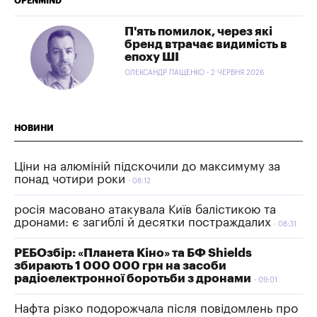
OPENMIND
П'ять помилок, через які
бренд втрачає видимість в
епоху ШІ
ОЛЕКСАНДР ПАЩЕНКО - 2 ЧЕРВНЯ 2026
НОВИНИ
Ціни на алюміній підскочили до максимуму за
понад чотири роки
08:12
росія масовано атакувала Київ балістикою та
дронами: є загиблі й десятки постраждалих
08:31
РЕБОзбір: «Планета Кіно» та БФ Shields
збирають 1 000 000 грн на засоби
радіоелектронної боротьби з дронами
09:01
Нафта різко подорожчала після повідомлень про