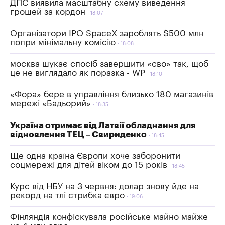
ДПС виявила масштабну схему виведення
грошей за кордон
18:07
Організатори IPO SpaceX зароблять $500 млн
попри мінімальну комісію
18:08
москва шукає спосіб завершити «сво» так, щоб
це не виглядало як поразка - WP
18:10
«Фора» бере в управління близько 180 магазинів
мережі «Бадьорий»
18:35
Україна отримає від Латвії обладнання для
відновлення ТЕЦ – Свириденко
18:45
Ще одна країна Європи хоче заборонити
соцмережі для дітей віком до 15 років
18:45
Курс від НБУ на 3 червня: долар знову йде на
рекорд на тлі стрибка євро
19:06
Фінляндія конфіскувала російське майно майже