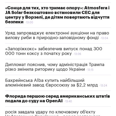
«Сонце для тих, хто тримає опору»: Atmosfera і
JA Solar безкоштовно встановили СЕС для
центру у Ворзелі, де дітям повертають відчуття
безпеки
13:00
Уряд запроваджує електронні аукціони на право
вилову риби в природно-заповідному фонді
13:04
«Запоріжкокс» забезпечив випуск понад 300
000 тонн коксу з початку року
13:06
Дипломат пояснив, чому адміністрація Трампа
різко змінила риторику щодо України
13:15
Бахрейнська Alba купить найбільший
алюмінієвий завод Євросоюзу за $2,2 млрд
13:24
Флорида першою серед американських штатів
подала до суду на OpenAI
13:40
росія завдала удару по ключовому об'єкту