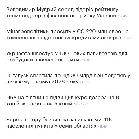
Володимир Мудрий серед лідерів рейтингу
топменеджерів фінансового ринку України
13:45
Мінагрополітики просить у ЄС 220 млн євро на
компенсацію відсотків за кредитами аграріїв
13:31
Укрнафта інвестує у 100 нових паливовозів для
розбудови власної логістики
12:30
IT-галузь сплатила понад 30 млрд грн податків у
першому півріччі 2026 року
12:03
НБУ на п'ятницю підвищив курс долара на 8
копійок, євро – на 5 копійок
12:01
Через негоду без світла залишаються 118
населених пунктів у семи областях
11:49