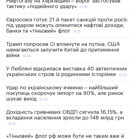
Нафтогазу на Харківщині – ворог застосував
тактику «подвійного удару»
13:47
Євросоюз готує 21-й пакет санкцій проти росії:
під ударом можуть опинитися нафтові доходи,
банки та «тіньовий» флот
14:19
Трамп попросив Сі вплинути на путіна: США
намагаються залучити Китай до припинення
війни
14:48
У Любляні відкрилася виставка 40 автентичних
українських строїв із родинними історіями
14:50
Удар по українському ячменю – найбільший
покупець скорочує імпорт на 90%, але ринок
шукає вихід
15:24
Дохідність гривневих ОВДП сягнула 16,15%, а
вкладення населення зросли до 148 млрд грн
15:32
«Тіньовий» флот рф може бути не таким вже й