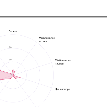
Готівка
Міжбанківські
активи
50
Міжбанківські
25
пасиви
0
Цінні папери