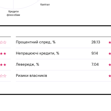
Капітал
Кредити
фізособам
Процентний спред, %
28.13
Непрацюючі кредити, %
9.14
Левередж, %
7.04
Ризики власників