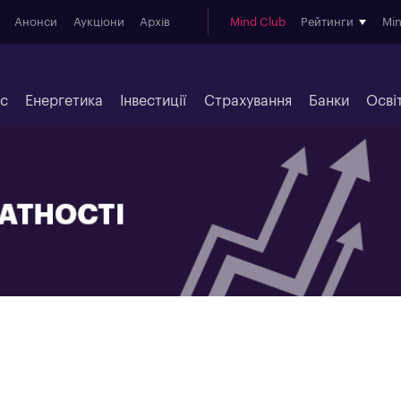
Анонси
Аукціони
Архів
Mind Club
Рейтинги
Mi
ес
Енергетика
Інвестиції
Страхування
Банки
Осві