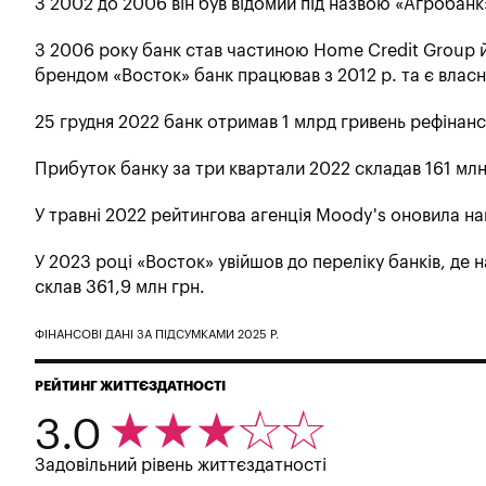
З 2002 до 2006 він був відомий під назвою «Агробанк
З 2006 року банк став частиною Home Credit Group 
брендом «Восток» банк працював з 2012 р. та є власн
25 грудня 2022 банк отримав 1 млрд гривень рефінанс
Прибуток банку за три квартали 2022 складав 161 млн 
У травні 2022 рейтингова агенція Moody's оновила на
У 2023 році «Восток» увійшов до переліку банків, де
склав 361,9 млн грн.
ФІНАНСОВІ ДАНІ ЗА ПІДСУМКАМИ 2025 Р.
РЕЙТИНГ ЖИТТЄЗДАТНОСТІ
3.0
Задовільний рівень життєздатності