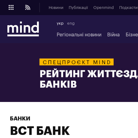
Новини
Публікації
Openmind
Подкасти
укр
eng
Регіональні новини
Війна
Бізн
БАНКИ
ВСТ БАНК