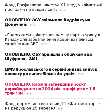
Фонд Рокфеллера інвестує $1 млрд у кліматичні
програми по всьому світу
10:55
ОНОВЛЕНО: ЗСУ звільнили Андріївку на
Донеччині
10:56
«Енергоатом» відправив першу партію урану в
Канаду для забезпечення ядерним паливом
українських АЕС
11:03
ОНОВЛЕНО: СБУ прийшла з обшуками до
Шуфрича – ЗМІ
11:25
ДМЗ Ярославського в серпні знизив випуск
прокату до липня більш ніж удвічі
11:42
ОНОВЛЕНО: Кабмін затвердив проєкт
держбюджету на 2024 рік із дефіцитом 1,5
трлн грн
11:49
Фонд держмайна виставив ДП «Житомирторф»
на редукціон 25 вересня
11:56