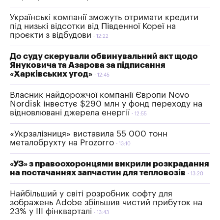
Українські компанії зможуть отримати кредити
під низькі відсотки від Південної Кореї на
проєкти з відбудови
12:22
До суду скерували обвинувальний акт щодо
Януковича та Азарова за підписання
«Харківських угод»
12:45
Власник найдорожчої компанії Європи Novo
Nordisk інвестує $290 млн у фонд переходу на
відновлювані джерела енергії
12:55
«Укрзалізниця» виставила 55 000 тонн
металобрухту на Prozorro
13:10
«УЗ» з правоохоронцями викрили розкрадання
на постачаннях запчастин для тепловозів
13:20
Найбільший у світі розробник софту для
зображень Adobe збільшив чистий прибуток на
23% у III фінкварталі
13:43