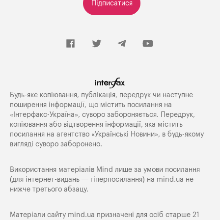
Підписатися
Будь-яке копiювання, публiкацiя, передрук чи наступне
поширення iнформацiї, що мiстить посилання на
«Iнтерфакс-Україна», суворо забороняється. Передрук,
копіювання або відтворення інформації, яка містить
посилання на агентство «Українські Новини», в будь-якому
вигляді суворо заборонено.
Використання матеріалів Mind лише за умови посилання
(для інтернет-видань — гіперпосилання) на
mind.ua
не
нижче третього абзацу.
Матеріали сайту mind.ua призначені для осіб старше 21