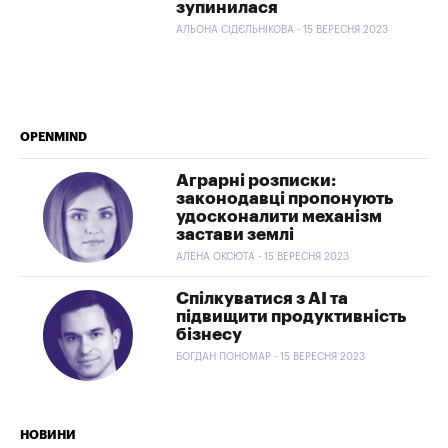
зупинилася
АЛЬОНА СІДЄЛЬНІКОВА - 15 ВЕРЕСНЯ 2023
OPENMIND
Аграрні розписки:
законодавці пропонують
удосконалити механізм
застави землі
АЛЕНА ОКСЮТА - 15 ВЕРЕСНЯ 2023
Спілкуватися з АІ та
підвищити продуктивність
бізнесу
БОГДАН ПОНОМАР - 15 ВЕРЕСНЯ 2023
НОВИНИ