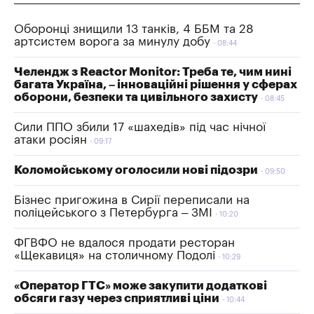
Оборонці знищили 13 танків, 4 ББМ та 28
артсистем ворога за минулу добу
08:44
Челендж з Reactor Monitor: Треба те, чим нині
багата Україна, – інноваційні рішення у сферах
оборони, безпеки та цивільного захисту
08:45
Сили ППО збили 17 «шахедів» під час нічної
атаки росіян
09:17
Коломойському оголосили нові підозри
09:50
Бізнес пригожина в Сирії переписали на
поліцейського з Петербурга – ЗМІ
10:20
ФГВФО не вдалося продати ресторан
«Щекавиця» на столичному Подолі
10:29
«Оператор ГТС» може закупити додаткові
обсяги газу через сприятливі ціни
10:44