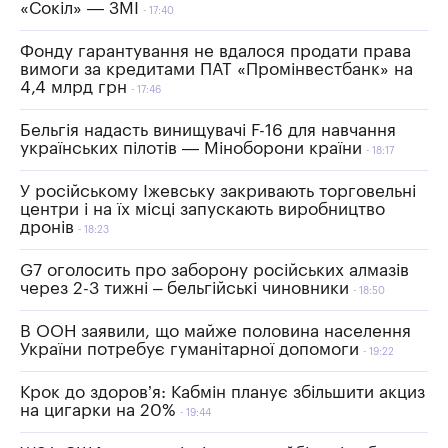
«Сокіл» — ЗМІ
17:40
Фонду гарантування не вдалося продати права
вимоги за кредитами ПАТ «Промінвестбанк» на
4,4 млрд грн
17:46
Бельгія надасть винищувачі F-16 для навчання
українських пілотів — Міноборони країни
18:17
У російському Іжевську закривають торговельні
центри і на їх місці запускають виробництво
дронів
18:23
G7 оголосить про заборону російських алмазів
через 2-3 тижні – бельгійські чиновники
18:50
В ООН заявили, що майже половина населення
України потребує гуманітарної допомоги
19:22
Крок до здоров’я: Кабмін планує збільшити акциз
на цигарки на 20%
19:44