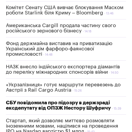
Комітет Сенату США вивчає блокування Маском
роботи Starlink біля Криму – Bloomberg
13:46
Американська Cargill продала частину свого
російського зернового бізнесу
14:18
Фонд держмайна виставив на приватизацію
Український дім фарфоро-фаянсової
промисловості
14:48
НАЗК внесло індійського експортера діамантів
до переліку міжнародних спонсорів війни
14:50
«Укрзалізниця» готує маршрути перевезень до
Австрії з Rail Cargo Austria
15:26
СБУ повідомила про підозру в держзраді
ексдепутату від ОПЗЖ Нестору Шуфричу
15:39
Стартап, який дозволяє миттєво розмовляти
іноземними мовами, націлився на проведення
IPO на Nasdaq вартістю $1 млрд
15:43