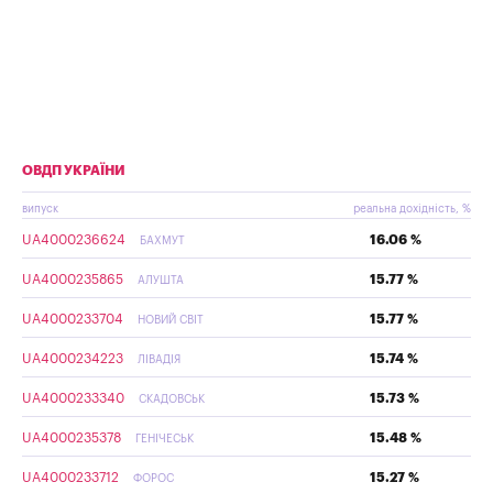
ОВДП УКРАЇНИ
випуск
реальна дохідність, %
UA4000236624
16.06 %
БАХМУТ
UA4000235865
15.77 %
АЛУШТА
UA4000233704
15.77 %
НОВИЙ СВІТ
UA4000234223
15.74 %
ЛІВАДІЯ
UA4000233340
15.73 %
СКАДОВСЬК
UA4000235378
15.48 %
ГЕНІЧЕСЬК
UA4000233712
15.27 %
ФОРОС