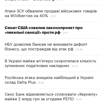
Атаки ЗСУ обвалили продажі військових товарів
на Wildberries на 40%
21:57
Сенат США схвалив законопроект про
«пекельні санкції» проти рф
21:17
НБУ дозволив банкам не визнавати дефолт
бізнесу, що постраждав від атак рф
20:49
В Україні майже вп'ятеро скоротилася кількість
зупинених податкових накладних
20:13
Російська атака знищила найбільший в Україні
склад Delta Plus
19:40
Сенс Банк відмовляється сплачувати «Кернелу»
майже 2 млрд грн за угодами РЕПО
19:16