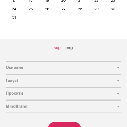
17
18
19
20
21
22
23
24
25
26
27
28
29
30
31
укр
eng
Основне
Галузі
Проєкти
MindBrand