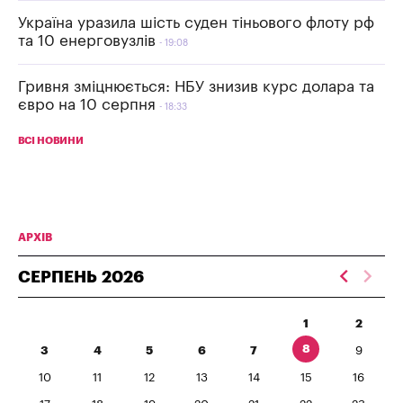
Україна уразила шість суден тіньового флоту рф
та 10 енерговузлів
19:08
Гривня зміцнюється: НБУ знизив курс долара та
євро на 10 серпня
18:33
ВСІ НОВИНИ
АРХІВ
СЕРПЕНЬ
2026
1
2
8
3
4
5
6
7
9
10
11
12
13
14
15
16