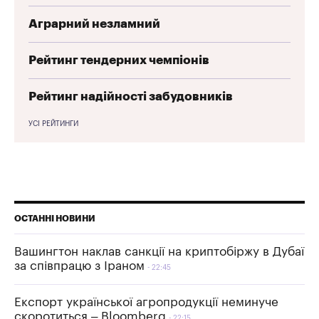
Аграрний незламний
Рейтинг тендерних чемпіонів
Рейтинг надійності забудовників
УСІ РЕЙТИНГИ
ОСТАННІ НОВИНИ
Вашингтон наклав санкції на криптобіржу в Дубаї
за співпрацю з Іраном
22:45
Експорт української агропродукції неминуче
скоротиться – Bloomberg
22:15