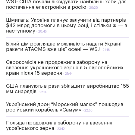
WSJ: США почали ліквідувати найбільші хаби для
постачання електроніки в росію
20:20
Шмигаль: Україна планує залучити від партнерів
$42 млрд допомоги в цьому році, і стільки ж — в
наступному
20:45
Білий дім розглядає можливість надати Україні
ракети ATACMS вже цієї осені — WSJ
21:18
Єврокомісія не продовжила заборону на
ввезення українського зерна в 5 європейських
країн після 15 вересня
21:44
США планують в рази збільшити виробництво 155
мм снарядів
22:10
Український дрон “Морський малюк” пошкодив
російський корабель «Самум»
22:55
Польща продовжила заборону на ввезення
українського зерна
23:12