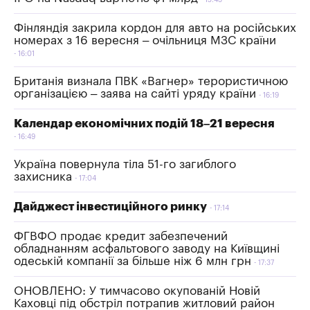
Фінляндія закрила кордон для авто на російських
номерах з 16 вересня – очільниця МЗС країни
16:01
Британія визнала ПВК «Вагнер» терористичною
організацією – заява на сайті уряду країни
16:19
Календар економічних подій 18–21 вересня
16:49
Україна повернула тіла 51-го загиблого
захисника
17:04
Дайджест інвестиційного ринку
17:14
ФГВФО продає кредит забезпечений
обладнанням асфальтового заводу на Київщині
одеській компанії за більше ніж 6 млн грн
17:37
ОНОВЛЕНО: У тимчасово окупованій Новій
Каховці під обстріл потрапив житловий район