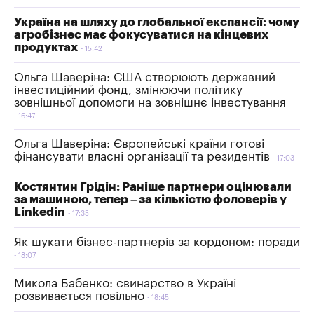
Україна на шляху до глобальної експансії: чому
агробізнес має фокусуватися на кінцевих
продуктах
15:42
Ольга Шаверіна: США створюють державний
інвестиційний фонд, змінюючи політику
зовнішньої допомоги на зовнішнє інвестування
16:47
Ольга Шаверіна: Європейські країни готові
фінансувати власні організації та резидентів
17:03
Костянтин Грідін: Раніше партнери оцінювали
за машиною, тепер – за кількістю фоловерів у
Linkedin
17:35
Як шукати бізнес-партнерів за кордоном: поради
18:07
Микола Бабенко: свинарство в Україні
розвивається повільно
18:45