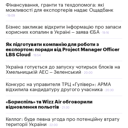
Фінансування, гранти та техдопомога: які
можливості для експортерів надає Ощадбанк
19:09
Бізнес закликає відкрити інформацію про запаси
корисних копалин в Україні – заява ЄБА
19:16
Як підготувати компанію для роботи з
експортом: поради від Project Manager Officer
LBS Cloud
19:54
Україна готується до запуску чотирьох блоків на
Хмельницькій АЕС – Зеленський
20:00
Конкурс на управителя ТРЦ «Гулівер»: АРМА
відхилила кандидатуру другого учасника
20:30
«Бориспіль» та Wizz Air обговорили
відновлення польотів
21:30
Келлог: буде певна угода про потенційну втрату
території України
22:00