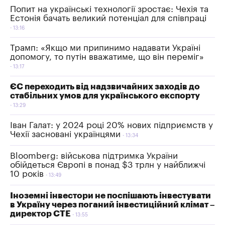
Попит на українські технології зростає: Чехія та
Естонія бачать великий потенціал для співпраці
13:16
Трамп: «Якщо ми припинимо надавати Україні
допомогу, то путін вважатиме, що він переміг»
13:17
ЄС переходить від надзвичайних заходів до
стабільних умов для українського експорту
13:29
Іван Галат: у 2024 році 20% нових підприємств у
Чехії засновані українцями
13:34
Bloomberg: військова підтримка України
обійдеться Європі в понад $3 трлн у найближчі
10 років
13:49
Іноземні інвестори не поспішають інвестувати
в Україну через поганий інвестиційний клімат –
директор СТЕ
13:55