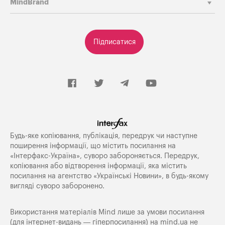
MindBrand
Підписатися
Будь-яке копiювання, публiкацiя, передрук чи наступне
поширення iнформацiї, що мiстить посилання на
«Iнтерфакс-Україна», суворо забороняється. Передрук,
копіювання або відтворення інформації, яка містить
посилання на агентство «Українські Новини», в будь-якому
вигляді суворо заборонено.
Використання матеріалів Mind лише за умови посилання
(для інтернет-видань — гіперпосилання) на
mind.ua
не