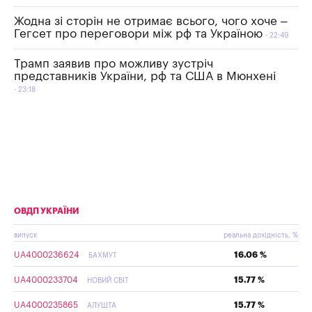
Жодна зі сторін не отримає всього, чого хоче –
Гегсет про переговори між рф та Україною
22:49
Трамп заявив про можливу зустріч
представників України, рф та США в Мюнхені
23:18
ОВДП УКРАЇНИ
випуск
реальна дохідність, %
UA4000236624
16.06 %
БАХМУТ
UA4000233704
15.77 %
НОВИЙ СВІТ
UA4000235865
15.77 %
АЛУШТА