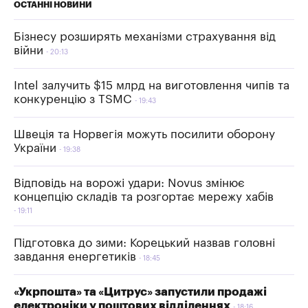
ОСТАННІ НОВИНИ
Бізнесу розширять механізми страхування від
війни
20:13
Intel залучить $15 млрд на виготовлення чипів та
конкуренцію з TSMC
19:43
Швеція та Норвегія можуть посилити оборону
України
19:38
Відповідь на ворожі удари: Novus змінює
концепцію складів та розгортає мережу хабів
19:11
Підготовка до зими: Корецький назвав головні
завдання енергетиків
18:45
«Укрпошта» та «Цитрус» запустили продажі
електроніки у поштових відділеннях
18:16