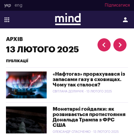
укр
eng
Підписатися
АРХІВ
13 ЛЮТОГО 2025
ПУБЛІКАЦІЇ
«Нафтогаз» прорахувався із
запасами газу в сховищах.
Чому так сталося?
СВІТЛАНА ДОЛІНЧУК - 13 ЛЮТОГО 2025
Монетарні гойдалки: як
розвивається протистояння
Дональда Трампа з ФРС
США
ОЛЕКСАНДР СПАСІЧЕНКО - 13 ЛЮТОГО 2025