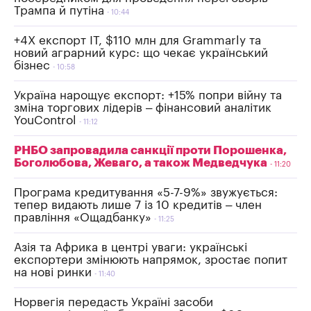
Трампа й путіна
10:44
+4Х експорт IT, $110 млн для Grammarly та
новий аграрний курс: що чекає український
бізнес
10:58
Україна нарощує експорт: +15% попри війну та
зміна торгових лідерів – фінансовий аналітик
YouControl
11:12
РНБО запровадила санкції проти Порошенка,
Боголюбова, Жеваго, а також Медведчука
11:20
Програма кредитування «5-7-9%» звужується:
тепер видають лише 7 із 10 кредитів – член
правління «Ощадбанку»
11:25
Азія та Африка в центрі уваги: українські
експортери змінюють напрямок, зростає попит
на нові ринки
11:40
Норвегія передасть Україні засоби