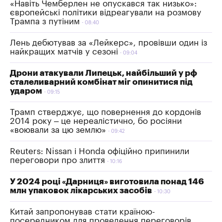
«Навіть Чемберлен не опускався так низько»:
європейські політики відреагували на розмову
Трампа з путіним
08:40
Лень дебютував за «Лейкерс», провівши один із
найкращих матчів у сезоні
09:04
Дрони атакували Липецьк, найбільший у рф
сталеливарний комбінат міг опинитися під
ударом
09:15
Трамп стверджує, що повернення до кордонів
2014 року – це нереалістично, бо росіяни
«воювали за цю землю»
09:42
Reuters: Nissan і Honda офіційно припинили
переговори про злиття
10:16
У 2024 році «Дарниця» виготовила понад 146
млн упаковок лікарських засобів
10:30
Китай запропонував стати країною-
посередником для проведення переговорів