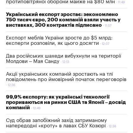
протиповітряної оборони майже на $80 млн
11:49
Український експорт зростає: зекономлено
750 тисяч євро, 200 компаній взяли участь у
виставках, 300 контрактів підписано
11:57
Експорт меблів України зросте до $5 млрд:
експерти розповіли, як цього досягти
12:07
Два російських шахеди вибухнули на території
Молдови – Мая Санду
12:13
Акції українських компаній зростають на тлі
повідомлень про ймовірний початок переговорів
12:36
99,9% експорту: як українські технології
прориваються на ринки США та Японії – досвід
компаній
12:49
Суд обрав запобіжний захід затриманому
напередодні «кроту» в лавах СБУ Козюрі
12:56