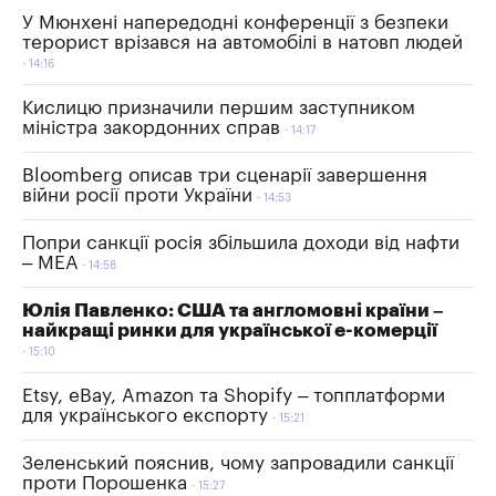
У Мюнхені напередодні конференції з безпеки
терорист врізався на автомобілі в натовп людей
14:16
Кислицю призначили першим заступником
міністра закордонних справ
14:17
Bloomberg описав три сценарії завершення
війни росії проти України
14:53
Попри санкції росія збільшила доходи від нафти
– МЕА
14:58
Юлія Павленко: США та англомовні країни –
найкращі ринки для української е-комерції
15:10
Etsy, eBay, Amazon та Shopify – топплатформи
для українського експорту
15:21
Зеленський пояснив, чому запровадили санкції
проти Порошенка
15:27