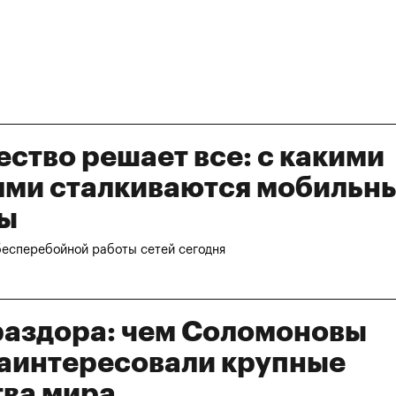
ство решает все: с какими
ями сталкиваются мобильн
ы
бесперебойной работы сетей сегодня
раздора: чем Соломоновы
заинтересовали крупные
тва мира