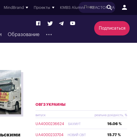
MindBrand
Проекты
KMBS Alumni
REACTOR.UA
Подписаться
и
Образование
ОВГЗ УКРАИНЫ
випуск
реальна дохідність, %
UA4000236624
16.06 %
БАХМУТ
льскими
UA4000233704
15.77 %
НОВИЙ СВІТ