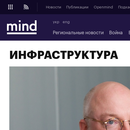
Новости
Публикации
Openmind
Подка
укр
eng
Региональные новости
Война
ИНФРАСТРУКТУРА