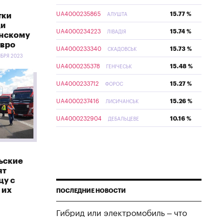
UA4000235865
15.77 %
тки
АЛУШТА
ди
UA4000234223
15.74 %
ЛІВАДІЯ
инскому
евро
UA4000233340
15.73 %
СКАДОВСЬК
ЯБРЯ 2023
UA4000235378
15.48 %
ГЕНІЧЕСЬК
UA4000233712
15.27 %
ФОРОС
UA4000237416
15.26 %
ЛИСИЧАНСЬК
UA4000232904
10.16 %
ДЕБАЛЬЦЕВЕ
льские
ят
цу с
 их
ПОСЛЕДНИЕ НОВОСТИ
Гибрид или электромобиль – что