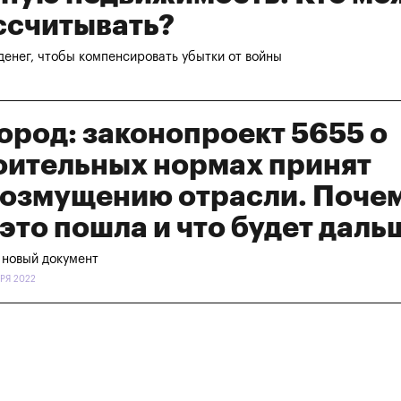
ссчитывать?
 денег, чтобы компенсировать убытки от войны
город: законопроект 5655 о
оительных нормах принят
возмущению отрасли. Поче
 это пошла и что будет даль
 новый документ
РЯ 2022