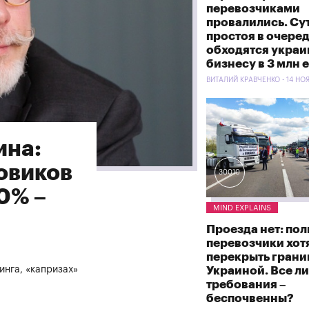
перевозчиками
провалились. Су
простоя в очере
обходятся укра
бизнесу в 3 млн 
ВИТАЛИЙ КРАВЧЕНКО - 14 НО
ина:
овиков
30010
0% –
MIND EXPLAINS
Проезда нет: по
перевозчики хот
перекрыть грани
инга, «капризах»
Украиной. Все ли
требования –
беспочвенны?