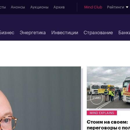
сты
Анонсы
Аукционы
Архив
Mind Club
Рейтинги
Бизнес
Энергетика
Инвестиции
Страхование
Банк
21483
MIND EXPLAINS
Стоим на своем:
переговоры с по