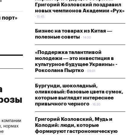
а"
Григорий Козловский поздравил
новых чемпионов Академии «Рух»
 порт»
15:45
Бизнес на товарах из Китая —
полезные советы
14:00
«Поддержка талантливой
молодежи — это инвестиция в
культурное будущее Украины» -
Роксолана Пыртко
09:01
Бургунди, шоколадный,
а
оливковый: базовые цвета сумок,
грозы
которые выглядят интереснее
привычного черного
16:30
Григорий Козловский, Мудь и
й компании
Колодий: люди, которые
х, нормах
формируют гастрономическую
не