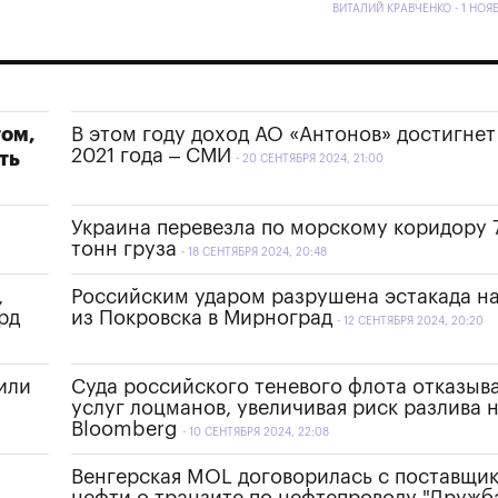
ВИТАЛИЙ КРАВЧЕНКО - 1 НОЯ
том,
В этом году доход АО «Антонов» достигнет
2021 года – СМИ
ть
20 СЕНТЯБРЯ 2024, 21:00
Украина перевезла по морскому коридору 
тонн груза
18 СЕНТЯБРЯ 2024, 20:48
,
Российским ударом разрушена эстакада на
рд
из Покровска в Мирноград
12 СЕНТЯБРЯ 2024, 20:20
или
Суда российского теневого флота отказыв
услуг лоцманов, увеличивая риск разлива н
Bloomberg
10 СЕНТЯБРЯ 2024, 22:08
Венгерская MOL договорилась с поставщи