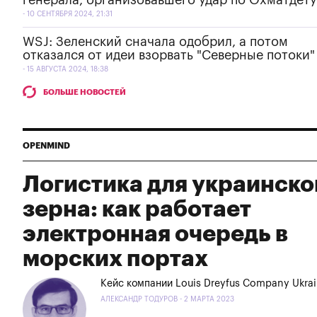
генерала, организовавшего удар по Охматдету
10 СЕНТЯБРЯ 2024, 21:31
WSJ: Зеленский сначала одобрил, а потом
отказался от идеи взорвать "Северные потоки"
15 АВГУСТА 2024, 18:38
БОЛЬШЕ НОВОСТЕЙ
OPENMIND
Логистика для украинско
зерна: как работает
электронная очередь в
морских портах
Кейс компании Louis Dreyfus Company Ukra
АЛЕКСАНДР ТОДУРОВ - 2 МАРТА 2023