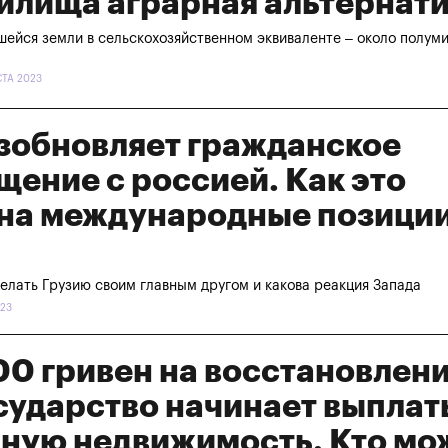
илища аграрная альтернат
ейся земли в сельскохозяйственном эквиваленте – около полум
СТА 2023
озобновляет гражданское
ение с россией. Как это
 на международные позици
елать Грузию своим главным другом и какова реакция Запада
023
00 гривен на восстановлен
сударство начинает выплат
ную недвижимость. Кто мо