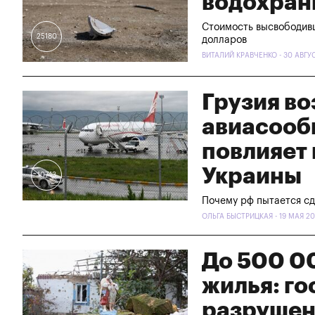
водохран
Стоимость высвободивш
25180
долларов
ВИТАЛИЙ КРАВЧЕНКО - 30 АВГУ
Грузия в
авиасообщ
повлияет
Украины
10743
Почему рф пытается сд
ОЛЬГА БЫСТРИЦКАЯ - 19 МАЯ 2
До 500 0
жилья: го
разрушен