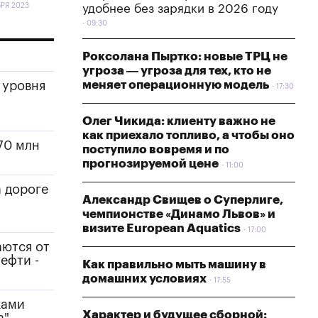
БРЯ 2023
удобнее без зарядки в 2026 году
09:30
Роксолана Пыртко: новые ТРЦ не
угроза — угроза для тех, кто не
меняет операционную модель
 уровня
17:30
Олег Чикида: клиенту важно не
как приехало топливо, а чтобы оно
70 млн
поступило вовремя и по
прогнозируемой цене
11:00
 дороге
Александр Свищев о Суперлиге,
чемпионстве «Динамо Львов» и
визите European Aquatics
17:00
аются от
ефти -
Как правильно мыть машину в
домашних условиях
17:55
ками
Характер и будущее сборной: