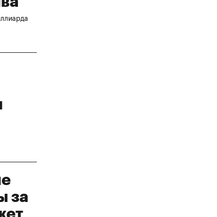
ива
иллиарда
и
ие
ы за
жет