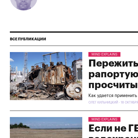
ВСЕ ПУБЛИКАЦИИ
MIND EXPLAINS
Пережить 
рапортую
просчиты
29455
Как удается применить
ОЛЕГ КИЛЬНИЦКИЙ - 18 ОКТЯБР
MIND EXPLAINS
Если не Г