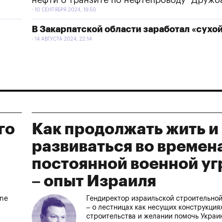
нефти о транзите по нефтепроводу "Дружб
10 СЕНТЯБРЯ 2024, 19:50
В Закарпатской области заработал «сухой
14 АВГУСТА 2024, 22:14
го
Как продолжать жить и
развиваться во времен
постоянной военной у
– опыт Израиля
ine
Гендиректор израильской строительно
– о лестницах как несущих конструкция
строительства и желании помочь Украи