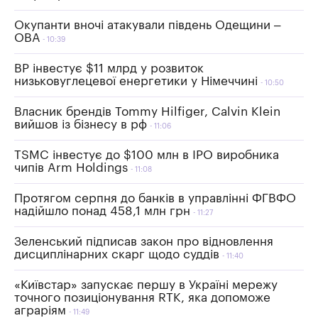
Окупанти вночі атакували південь Одещини –
ОВА
10:39
BP інвестує $11 млрд у розвиток
низьковуглецевої енергетики у Німеччині
10:50
Власник брендів Tommy Hilfiger, Calvin Klein
вийшов із бізнесу в рф
11:06
TSMC інвестує до $100 млн в IPO виробника
чипів Arm Holdings
11:08
Протягом серпня до банків в управлінні ФГВФО
надійшло понад 458,1 млн грн
11:27
Зеленський підписав закон про відновлення
дисциплінарних скарг щодо суддів
11:40
«Київстар» запускає першу в Україні мережу
точного позиціонування RTK, яка допоможе
аграріям
11:49