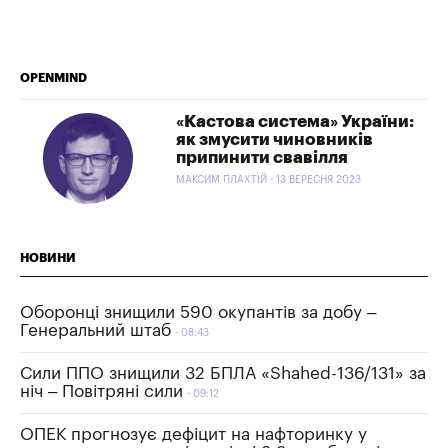
OPENMIND
«Кастова система» України:
як змусити чиновників
припинити свавілля
МАКСИМ ПЛАХТІЙ - 13 ВЕРЕСНЯ 2023
НОВИНИ
Оборонці знищили 590 окупантів за добу –
Генеральний штаб
08:43
Сили ППО знищили 32 БПЛА «Shahed-136/131» за
ніч – Повітряні сили
09:12
ОПЕК прогнозує дефіцит на нафторинку у