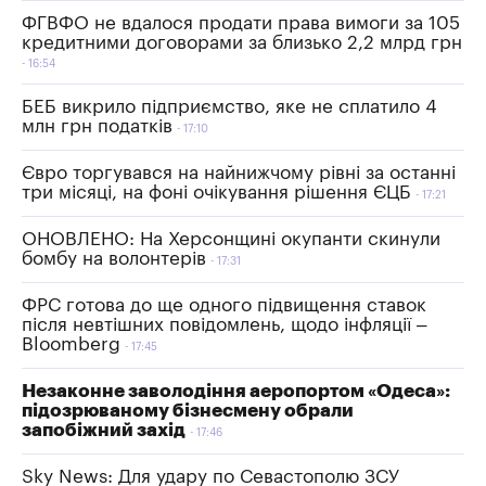
ФГВФО не вдалося продати права вимоги за 105
кредитними договорами за близько 2,2 млрд грн
16:54
БЕБ викрило підприємство, яке не сплатило 4
млн грн податків
17:10
Євро торгувався на найнижчому рівні за останні
три місяці, на фоні очікування рішення ЄЦБ
17:21
ОНОВЛЕНО: На Херсонщині окупанти скинули
бомбу на волонтерів
17:31
ФРС готова до ще одного підвищення ставок
після невтішних повідомлень, щодо інфляції –
Bloomberg
17:45
Незаконне заволодіння аеропортом «Одеса»:
підозрюваному бізнесмену обрали
запобіжний захід
17:46
Sky News: Для удару по Севастополю ЗСУ