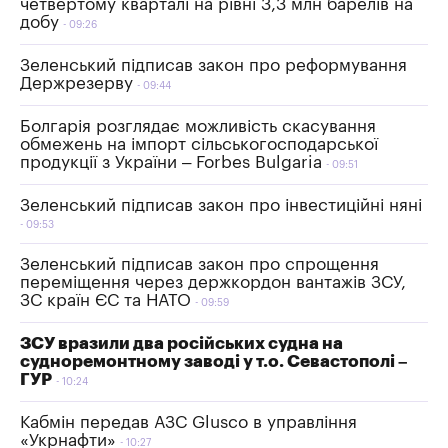
четвертому кварталі на рівні 3,3 млн барелів на
добу
09:26
Зеленський підписав закон про реформування
Держрезерву
09:44
Болгарія розглядає можливість скасування
обмежень на імпорт сільськогосподарської
продукції з України – Forbes Bulgaria
09:51
Зеленський підписав закон про інвестиційні няні
09:53
Зеленський підписав закон про спрощення
переміщення через держкордон вантажів ЗСУ,
ЗС країн ЄС та НАТО
09:59
ЗСУ вразили два російських судна на
судноремонтному заводі у т.о. Севастополі –
ГУР
10:24
Кабмін передав АЗС Glusco в управління
«Укрнафти»
10:27