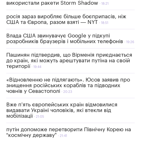
використали ракети Storm Shadow
18:21
росія зараз виробляє більше боєприпасів, ніж
США та Європа, разом взяті — NYT
18:51
Влада США звинувачує Google у підкупі
розробників браузерів і мобільних телефонів
19:26
Пашинян підтвердив, що Вірменія приєднається
до країн, які можуть арештувати путіна на своїй
території
19:44
«Відновленню не підлягають». Юсов заявив про
знищення російських кораблів та підводних
човнів у Севастополі
20:23
Вже п’ять європейських країн відмовилися
видавати Україні чоловіків, які втекли від
мобілізації
21:05
путін допоможе перетворити Північну Корею на
“космічну державу”
21:41