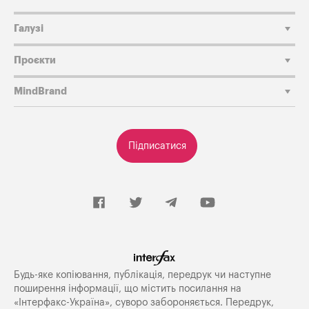
Галузі
Проєкти
MindBrand
Підписатися
Будь-яке копiювання, публiкацiя, передрук чи наступне
поширення iнформацiї, що мiстить посилання на
«Iнтерфакс-Україна», суворо забороняється. Передрук,