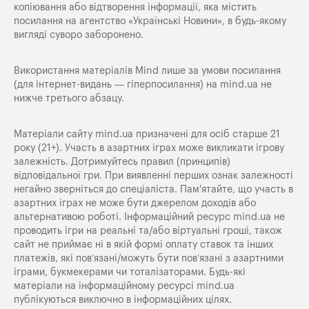
копіювання або відтворення інформації, яка містить
посилання на агентство «Українські Новини», в будь-якому
вигляді суворо заборонено.
Використання матеріалів Mind лише за умови посилання
(для інтернет-видань — гіперпосилання) на
mind.ua
не
нижче третього абзацу.
Матеріали сайту mind.ua призначені для осіб старше 21
року (21+). Участь в азартних іграх може викликати ігрову
залежність. Дотримуйтесь правил (принципів)
відповідальної гри. При виявленні перших ознак залежності
негайно зверніться до спеціаліста. Пам'ятайте, що участь в
азартних іграх не може бути джерелом доходів або
альтернативою роботі. Інформаційний ресурс mind.ua не
проводить ігри на реальні та/або віртуальні гроші, також
сайт не приймає ні в якій формі оплату ставок та інших
платежів, які пов’язані/можуть бути пов’язані з азартними
іграми, букмекерами чи тоталізаторами. Будь-які
матеріали на інформаційному ресурсі mind.ua
публікуються виключно в інформаційних цілях.