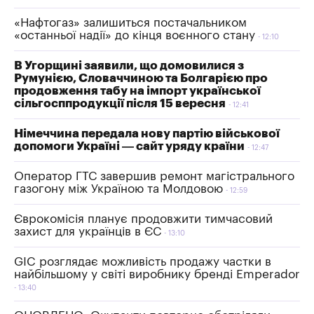
«Нафтогаз» залишиться постачальником
«останньої надії» до кінця воєнного стану
12:10
В Угорщині заявили, що домовилися з
Румунією, Словаччиною та Болгарією про
продовження табу на імпорт української
сільгосппродукції після 15 вересня
12:41
Німеччина передала нову партію військової
допомоги Україні — сайт уряду країни
12:47
Оператор ГТС завершив ремонт магістрального
газогону між Україною та Молдовою
12:59
Єврокомісія планує продовжити тимчасовий
захист для українців в ЄС
13:10
GIC розглядає можливість продажу частки в
найбільшому у світі виробнику бренді Emperador
13:40