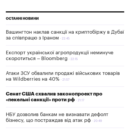
ОСТАННІ НОВИНИ
Вашингтон наклав санкції на криптобіржу в Дубаї
за співпрацю з Іраном
22:45
Експорт української агропродукції неминуче
скоротиться – Bloomberg
22:15
Атаки ЗСУ обвалили продажі військових товарів
на Wildberries на 40%
21:57
Сенат США схвалив законопроект про
«пекельні санкції» проти рф
21:17
НБУ дозволив банкам не визнавати дефолт
бізнесу, що постраждав від атак рф
20:49