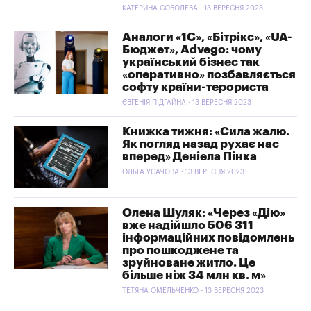
КАТЕРИНА СОБОЛЕВА - 13 ВЕРЕСНЯ 2023
Аналоги «1С», «Бітрікс», «UA-
Бюджет», Advego: чому
український бізнес так
«оперативно» позбавляється
софту країни-терориста
ЄВГЕНІЯ ПІДГАЙНА - 13 ВЕРЕСНЯ 2023
Книжка тижня: «Сила жалю.
Як погляд назад рухає нас
вперед» Деніела Пінка
ОЛЬГА УСАЧОВА - 13 ВЕРЕСНЯ 2023
Олена Шуляк: «Через «Дію»
вже надійшло 506 311
інформаційних повідомлень
про пошкоджене та
зруйноване житло. Це
більше ніж 34 млн кв. м»
ТЕТЯНА ОМЕЛЬЧЕНКО - 13 ВЕРЕСНЯ 2023