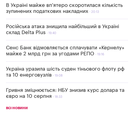
В Україні майже вп'ятеро скоротилася кількість
зупинених податкових накладних
20:13
Російська атака знищила найбільший в Україні
склад Delta Plus
19:40
Сенс Банк відмовляється сплачувати «Кернелу»
майже 2 млрд грн за угодами РЕПО
19:16
Україна уразила шість суден тіньового флоту рф
та 10 енерговузлів
19:08
Гривня зміцнюється: НБУ знизив курс долара та
євро на 10 серпня
18:33
ВСІ НОВИНИ