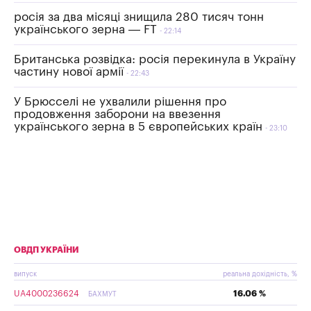
росія за два місяці знищила 280 тисяч тонн
українського зерна — FT
22:14
Британська розвідка: росія перекинула в Україну
частину нової армії
22:43
У Брюсселі не ухвалили рішення про
продовження заборони на ввезення
українського зерна в 5 європейських країн
23:10
ОВДП УКРАЇНИ
випуск
реальна дохідність, %
UA4000236624
16.06 %
БАХМУТ