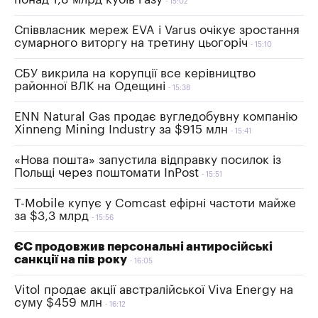
15:02
Співвласник мереж EVA і Varus очікує зростання
сумарного виторгу на третину цьогоріч
15:10
СБУ викрила на корупції все керівництво
районної ВЛК на Одещині
15:38
ENN Natural Gas продає вугледобувну компанію
Xinneng Mining Industry за $915 млн
15:41
«Нова пошта» запустила відправку посилок із
Польщі через поштомати InPost
15:51
T-Mobile купує у Comcast ефірні частоти майже
за $3,3 млрд
15:56
ЄС продовжив персональні антиросійські
санкції на пів року
16:05
Vitol продає акції австралійської Viva Energy на
суму $459 млн
16:12