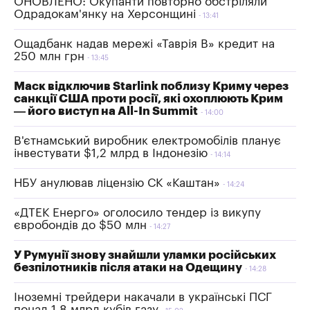
ОНОВЛЕНО: Окупанти повторно обстріляли
Одрадокам'янку на Херсонщині
13:41
Ощадбанк надав мережі «Таврія B» кредит на
250 млн грн
13:45
Маск відключив Starlink поблизу Криму через
санкції США проти росії, які охоплюють Крим
— його виступ на All-In Summit
14:00
В'єтнамський виробник електромобілів планує
інвестувати $1,2 млрд в Індонезію
14:14
НБУ анулював ліцензію СК «Каштан»
14:24
«ДТЕК Енерго» оголосило тендер із викупу
євробондів до $50 млн
14:27
У Румунії знову знайшли уламки російських
безпілотників після атаки на Одещину
14:28
Іноземні трейдери накачали в українські ПСГ
понад 1,8 млрд кубів газу