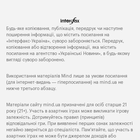
Будь-яке копiювання, публiкацiя, передрук чи наступне
поширення iнформацiї, що мiстить посилання на
«Iнтерфакс-Україна», суворо забороняється. Передрук,
копіювання або відтворення інформації, яка містить
посилання на агентство «Українські Новини», в будь-якому
вигляді суворо заборонено.
Використання матеріалів Mind лише за умови посилання
(для інтернет-видань — гіперпосилання) на
mind.ua
не
нижче третього абзацу.
Матеріали сайту mind.ua призначені для осіб старше 21
року (21+). Участь в азартних іграх може викликати ігрову
залежність. Дотримуйтесь правил (принципів)
відповідальної гри. При виявленні перших ознак залежності
негайно зверніться до спеціаліста. Пам'ятайте, що участь в
азартних іграх не може бути джерелом доходів або