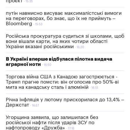
проєкт
15:35
путін навмисно висуває максималістські вимоги
на переговорах, бо знає, що їх не приймуть –
Bloomberg
15:53
Російська прокуратура судиться зі школами, щоб
вони вішали карти, на яких чотири області
України вказані російськими
16:20
В Україні вперше відбулася пілотна видача
аграрної ноти
16:50
Торгова війна США з Канадою загострюється -
Трамп прагне помсти: він оголосив про 50%-ві
мита на канадську сталь і алюміній
16:51
Річна інфляція у лютому прискорилася до 13,4% –
Держстат
16:57
Угорщина заявила, що залишилася без
російської нафти після ударів ЗСУ по
нафтопроводу «Дружба»
17:16