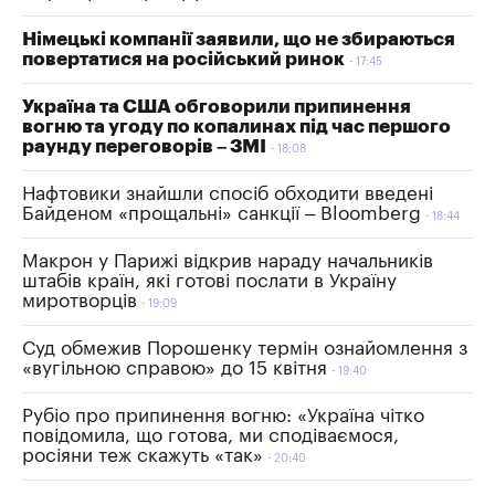
Німецькі компанії заявили, що не збираються
повертатися на російський ринок
17:45
Україна та США обговорили припинення
вогню та угоду по копалинах під час першого
раунду переговорів – ЗМІ
18:08
Нафтовики знайшли спосіб обходити введені
Байденом «прощальні» санкції – Bloomberg
18:44
Макрон у Парижі відкрив нараду начальників
штабів країн, які готові послати в Україну
миротворців
19:09
Суд обмежив Порошенку термін ознайомлення з
«вугільною справою» до 15 квітня
19:40
Рубіо про припинення вогню: «Україна чітко
повідомила, що готова, ми сподіваємося,
росіяни теж скажуть «так»
20:40