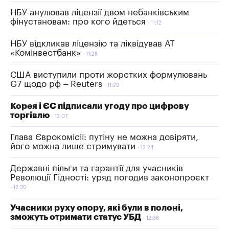
НБУ анулював ліцензії двом небанківським
фінустановам: про кого йдеться
11:12
НБУ відкликав ліцензію та ліквідував АТ
«Комінвестбанк»
11:28
США виступили проти жорстких формулювань
G7 щодо рф – Reuters
11:29
Корея і ЄС підписали угоду про цифрову
торгівлю
12:07
Глава Єврокомісії: путіну не можна довіряти,
його можна лише стримувати
12:24
Державні пільги та гарантії для учасників
Революції Гідності: уряд погодив законопроєкт
12:30
Учасники руху опору, які були в полоні,
зможуть отримати статус УБД
12:38