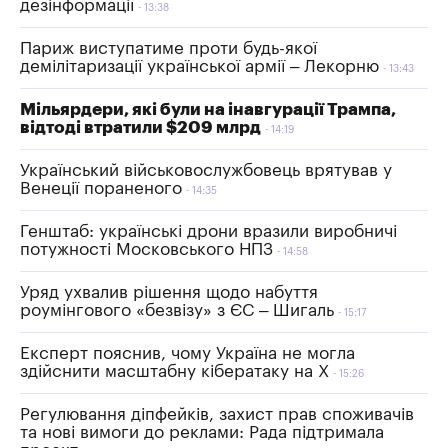
дезінформації
13:38
Париж виступатиме проти будь-якої
демілітаризації української армії – Лекорню
13:43
Мільярдери, які були на інавгурації Трампа,
відтоді втратили $209 млрд
14:19
Український військовослужбовець врятував у
Венеції пораненого
14:35
Генштаб: українські дрони вразили виробничі
потужності Московського НПЗ
14:58
Уряд ухвалив рішення щодо набуття
роумінгового «безвізу» з ЄС – Шигаль
15:17
Експерт пояснив, чому Україна не могла
здійснити масштабну кібератаку на Х
15:26
Регулювання діпфейків, захист прав споживачів
та нові вимоги до реклами: Рада підтримала