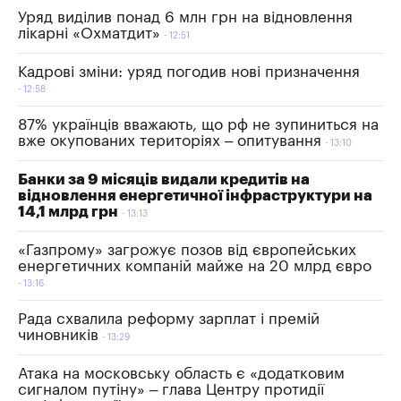
Уряд виділив понад 6 млн грн на відновлення
лікарні «Охматдит»
12:51
Кадрові зміни: уряд погодив нові призначення
12:58
87% українців вважають, що рф не зупиниться на
вже окупованих територіях – опитування
13:10
Банки за 9 місяців видали кредитів на
відновлення енергетичної інфраструктури на
14,1 млрд грн
13:13
«Газпрому» загрожує позов від європейських
енергетичних компаній майже на 20 млрд євро
13:16
Рада схвалила реформу зарплат і премій
чиновників
13:29
Атака на московську область є «додатковим
сигналом путіну» – глава Центру протидії