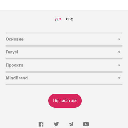
укр
eng
Основне
Галузі
Проєкти
MindBrand
Підписатися