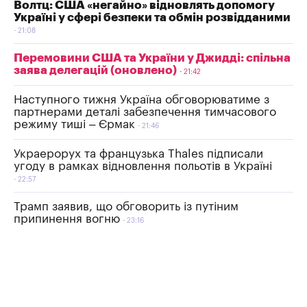
Волтц: США «негайно» відновлять допомогу
Україні у сфері безпеки та обмін розвідданими
21:08
Перемовини США та України у Джидді: спільна
заява делегацій (оновлено)
21:42
Наступного тижня Україна обговорюватиме з
партнерами деталі забезпечення тимчасового
режиму тиші – Єрмак
21:46
Украерорух та французька Thales підписали
угоду в рамках відновлення польотів в Україні
22:57
Трамп заявив, що обговорить із путіним
припинення вогню
23:16