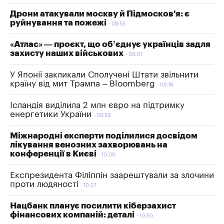
Дрони атакували москву й Підмосков'я: є
руйнування та пожежі
08:55
«Атлас» — проєкт, що об’єднує українців задля
захисту наших військових
09:01
У Японії закликали Сполучені Штати звільнити
країну від мит Трампа – Bloomberg
09:18
Ісландія виділила 2 млн євро на підтримку
енергетики України
09:59
Міжнародні експерти поділилися досвідом
лікування венозних захворювань на
конференції в Києві
10:00
Експрезидента Філіппін заарештували за злочини
проти людяності
10:27
Нацбанк планує посилити кіберзахист
фінансових компаній: деталі
10:50