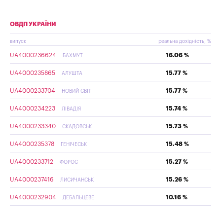
ОВДП УКРАЇНИ
випуск
реальна дохідність, %
UA4000236624
16.06 %
БАХМУТ
UA4000235865
15.77 %
АЛУШТА
UA4000233704
15.77 %
НОВИЙ СВІТ
UA4000234223
15.74 %
ЛІВАДІЯ
UA4000233340
15.73 %
СКАДОВСЬК
UA4000235378
15.48 %
ГЕНІЧЕСЬК
UA4000233712
15.27 %
ФОРОС
UA4000237416
15.26 %
ЛИСИЧАНСЬК
UA4000232904
10.16 %
ДЕБАЛЬЦЕВЕ