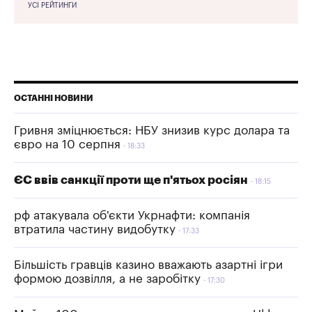
УСІ РЕЙТИНГИ
ОСТАННІ НОВИНИ
Гривня зміцнюється: НБУ знизив курс долара та
євро на 10 серпня
18:33
ЄС ввів санкції проти ще п'ятьох росіян
18:15
рф атакувала об'єкти Укрнафти: компанія
втратила частину видобутку
17:33
Більшість гравців казино вважають азартні ігри
формою дозвілля, а не заробітку
17:30