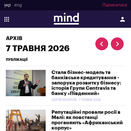
укр
eng
Підписатися
АРХІВ
7 ТРАВНЯ 2026
ПУБЛІКАЦІЇ
Стала бізнес-модель та
банківське кредитування -
запорука розвитку бізнесу:
історія Групи Centravis та
банку «Південний»
СЕРГІЙ ЯХОНТОВ - 7 ТРАВНЯ 2026
Репутаційні провали росії в
Малі: як повстанці
проганяють «Африканський
корпус»