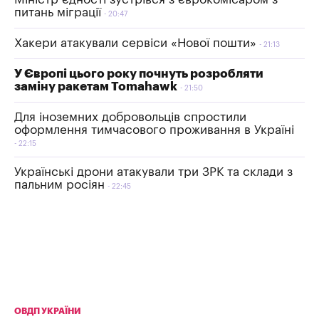
питань міграції
20:47
Хакери атакували сервіси «Нової пошти»
21:13
У Європі цього року почнуть розробляти
заміну ракетам Tomahawk
21:50
Для іноземних добровольців спростили
оформлення тимчасового проживання в Україні
22:15
Українські дрони атакували три ЗРК та склади з
пальним росіян
22:45
ОВДП УКРАЇНИ