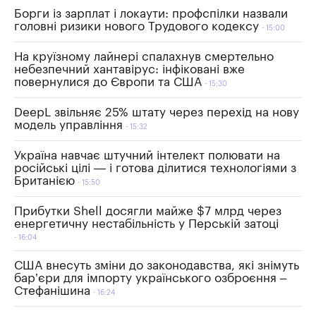
Борги із зарплат і локаути: профспілки назвали
головні ризики нового Трудового кодексу
15:00
На круїзному лайнері спалахнув смертельно
небезпечний хантавірус: інфіковані вже
повернулися до Європи та США
15:30
DeepL звільняє 25% штату через перехід на нову
модель управління
15:32
Україна навчає штучний інтелект полювати на
російські цілі — і готова ділитися технологіями з
Британією
15:50
Прибутки Shell досягли майже $7 млрд через
енергетичну нестабільність у Перській затоці
16:04
США внесуть зміни до законодавства, які знімуть
бар’єри для імпорту українського озброєння –
Стефанішина
16:24