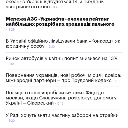
океан: в Україні відбудеться 14-й Тиждень
австрійського кіно
11:45
Мережа АЗС «Укрнафта» очолила рейтинг
найбільших роздрібних продавців пального
12:29
В Україні офіційно ліквідували банк «Конкорд» як
юридичну особу
12:30
Ринок автобусів у квітні: попит знизився на 13%
12:55
Повернення українців, нові робочі місця і довіра:
міжнародні партнери – про Трудовий кодекс
13:10
Польща готова «пробачити» візит Фіцо до
москви, якщо Словаччина розблокує допомогу
Україні – Сікорський
13:18
У Раді хочуть зняти частину заборон на страйки
13:20