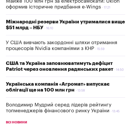
Майже 100 млн грн за електросамокати: Uklon
оформив історичне придбання e-Wings
17:21
Міжнародні резерви України утрималися вище
$51 млрд – НБУ
16:10
У США вивчають закордонні шляхи отримання
процесорів Nvidia компаніями з КНР
15:59
США та Україна заповнюватимуть дефіцит
Patriot через оновлення радянських ракет
14:50
Українська компанія «Агромат» випускає
облігації ще на 100 млн грн
13:58
Володимир Мудрий серед лідерів рейтингу
топменеджерів фінансового ринку України
13:45
ВСІ НОВИНИ