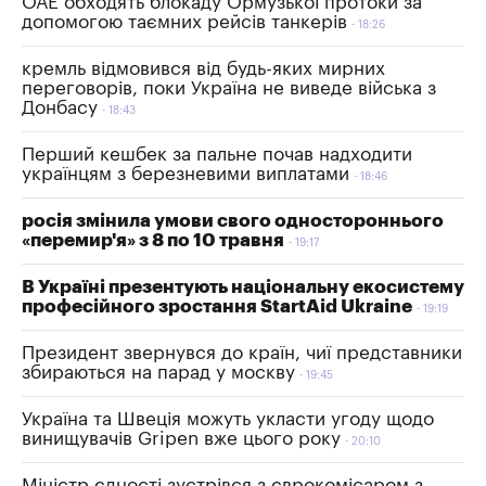
ОАЕ обходять блокаду Ормузької протоки за
допомогою таємних рейсів танкерів
18:26
кремль відмовився від будь-яких мирних
переговорів, поки Україна не виведе війська з
Донбасу
18:43
Перший кешбек за пальне почав надходити
українцям з березневими виплатами
18:46
росія змінила умови свого одностороннього
«перемир'я» з 8 по 10 травня
19:17
В Україні презентують національну екосистему
професійного зростання StartAid Ukraine
19:19
Президент звернувся до країн, чиї представники
збираються на парад у москву
19:45
Україна та Швеція можуть укласти угоду щодо
винищувачів Gripen вже цього року
20:10
Міністр єдності зустрівся з єврокомісаром з