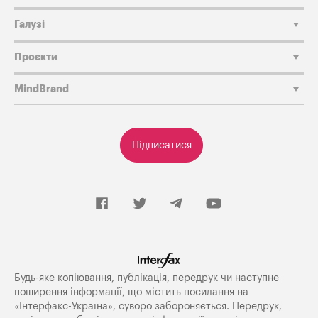
Галузі
Проєкти
MindBrand
Підписатися
Будь-яке копiювання, публiкацiя, передрук чи наступне
поширення iнформацiї, що мiстить посилання на
«Iнтерфакс-Україна», суворо забороняється. Передрук,