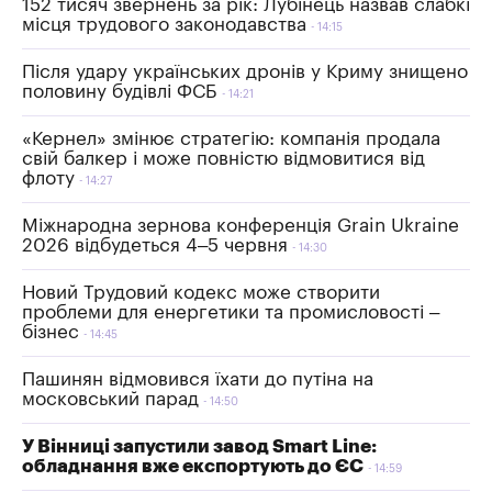
152 тисяч звернень за рік: Лубінець назвав слабкі
місця трудового законодавства
14:15
Після удару українських дронів у Криму знищено
половину будівлі ФСБ
14:21
«Кернел» змінює стратегію: компанія продала
свій балкер і може повністю відмовитися від
флоту
14:27
Міжнародна зернова конференція Grain Ukraine
2026 відбудеться 4–5 червня
14:30
Новий Трудовий кодекс може створити
проблеми для енергетики та промисловості –
бізнес
14:45
Пашинян відмовився їхати до путіна на
московський парад
14:50
У Вінниці запустили завод Smart Line:
обладнання вже експортують до ЄС
14:59