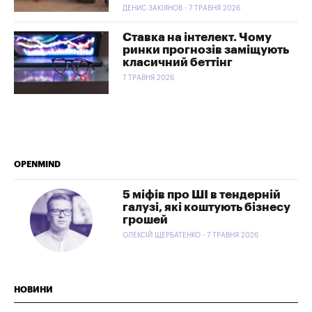
ДЕНИС ЗАКІЯНОВ - 7 ТРАВНЯ 2026
Ставка на інтелект. Чому
ринки прогнозів заміщують
класичний беттінг
7 ТРАВНЯ 2026
OPENMIND
5 міфів про ШІ в тендерній
галузі, які коштують бізнесу
грошей
ОЛЕКСІЙ ЩЕРБАТЕНКО - 7 ТРАВНЯ 2026
НОВИНИ