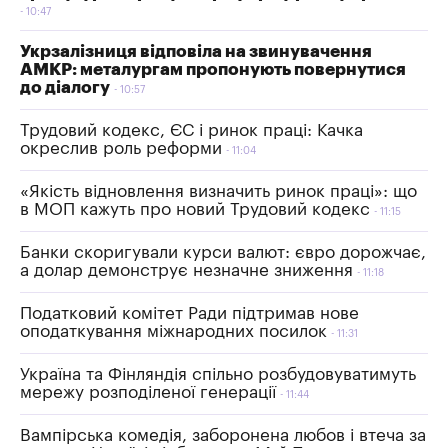
10:47
Укрзалізниця відповіла на звинувачення
АМКР: металургам пропонують повернутися
до діалогу
10:57
Трудовий кодекс, ЄС і ринок праці: Качка
окреслив роль реформи
11:04
«Якість відновлення визначить ринок праці»: що
в МОП кажуть про новий Трудовий кодекс
11:15
Банки скоригували курси валют: євро дорожчає,
а долар демонструє незначне зниження
11:18
Податковий комітет Ради підтримав нове
оподаткування міжнародних посилок
11:31
Україна та Фінляндія спільно розбудовуватимуть
мережу розподіленої генерації
11:44
Вампірська комедія, заборонена любов і втеча за