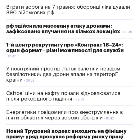
Втрати ворога на 7 травня: оборонці ліквідували
890 військових рф
08:31
рф здійснила масовану атаку дронами:
зафіксовано влучання на кількох локаціях
08:38
1-й центр рекрутингу про «Контракт 18–24»:
один формат – різні можливості для служби
09:01
У повітряний простір Латвії залетіли невідомі
безпілотники: два дрони впали на території
країни
09:32
Світові ціни на нафту почали відновлюватися
після рекордного падіння
09:39
Енергетики повідомили про знеструмлення в
п'яти областях через ворожі обстріли
10:42
Новий Трудовий кодекс виходить на фінішну
пряму: уряд просуває реформу ринку праці