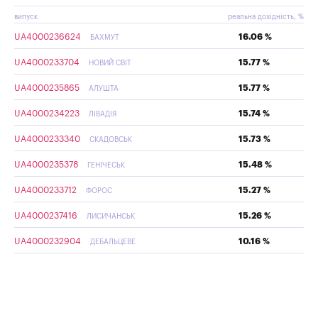
випуск
реальна дохідність, %
UA4000236624
16.06 %
БАХМУТ
UA4000233704
15.77 %
НОВИЙ СВІТ
UA4000235865
15.77 %
АЛУШТА
UA4000234223
15.74 %
ЛІВАДІЯ
UA4000233340
15.73 %
СКАДОВСЬК
UA4000235378
15.48 %
ГЕНІЧЕСЬК
UA4000233712
15.27 %
ФОРОС
UA4000237416
15.26 %
ЛИСИЧАНСЬК
UA4000232904
10.16 %
ДЕБАЛЬЦЕВЕ