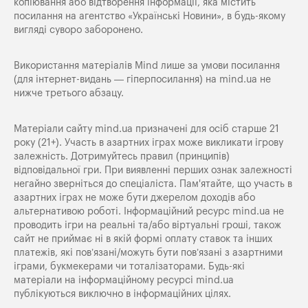
копіювання або відтворення інформації, яка містить
посилання на агентство «Українські Новини», в будь-якому
вигляді суворо заборонено.
Використання матеріалів Mind лише за умови посилання
(для інтернет-видань — гіперпосилання) на
mind.ua
не
нижче третього абзацу.
Матеріали сайту mind.ua призначені для осіб старше 21
року (21+). Участь в азартних іграх може викликати ігрову
залежність. Дотримуйтесь правил (принципів)
відповідальної гри. При виявленні перших ознак залежності
негайно зверніться до спеціаліста. Пам'ятайте, що участь в
азартних іграх не може бути джерелом доходів або
альтернативою роботі. Інформаційний ресурс mind.ua не
проводить ігри на реальні та/або віртуальні гроші, також
сайт не приймає ні в якій формі оплату ставок та інших
платежів, які пов’язані/можуть бути пов’язані з азартними
іграми, букмекерами чи тоталізаторами. Будь-які
матеріали на інформаційному ресурсі mind.ua
публікуються виключно в інформаційних цілях.