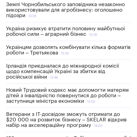
Землі Чорнобильського заповідника незаконно
використовували для агробізнесу: оголошено
підозри
13:29
Україна ризикує втратити половину майбутньої
робочої сили – аграрний бізнес
13:30
Українцям дозволять комбінувати кілька форматів
роботи – Третьякова
13:35
Ірландія приєдналася до міжнародної комісії
щодо компенсацій Україні за збитки від
російської війни
13:48
Новий Трудовий кодекс має допомогти матерям
дітей з інвалідністю повернутися до роботи –
заступниця міністра економіки
13:50
Ветерани з IT-досвідом зможуть отримати до
$20 000 на розвиток бізнесу – SKELAR відкрив
набір на акселераційну програму
14:00