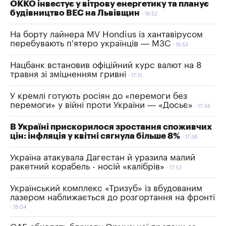
ОККО інвестує у вітрову енергетику та планує
будівництво ВЕС на Львівщин
16:52
На борту лайнера MV Hondius із хантавірусом
перебувають п’ятеро українців — МЗС
16:53
Нацбанк встановив офіційний курс валют на 8
травня зі зміцненням гривні
17:15
У кремлі готують росіян до «перемоги без
перемоги» у війні проти України — «Досьє»
17:34
В Україні прискорилося зростання споживчих
цін: інфляція у квітні сягнула більше 8%
17:38
Україна атакувала Дагестан й уразила малий
ракетний корабель - носій «калібрів»
17:53
Український комплекс «Тризуб» із вбудованим
лазером наближається до розгортання на фронті
18:04